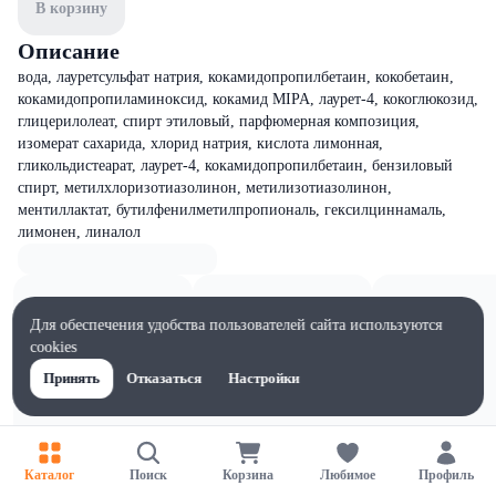
В корзину
Описание
вода, лауретсульфат натрия, кокамидопропилбетаин, кокобетаин,
кокамидопропиламиноксид, кокамид MIPA, лаурет-4, кокоглюкозид,
глицерилолеат, спирт этиловый, парфюмерная композиция,
изомерат сахарида, хлорид натрия, кислота лимонная,
гликольдистеарат, лаурет-4, кокамидопропилбетаин, бензиловый
спирт, метилхлоризотиазолинон, метилизотиазолинон,
ментиллактат, бутилфенилметилпропиональ, гексилциннамаль,
лимонен, линалол
Для обеспечения удобства пользователей сайта используются
cookies
Принять
Отказаться
Настройки
Каталог
Поиск
Корзина
Любимое
Профиль