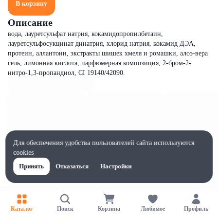
В корзину
Описание
вода, лауретсульфат натрия, кокамидопропилбетаин,
лауретсульфосукцинат динатрия, хлорид натрия, кокамид ДЭА,
протеин, аллантоин, экстракты шишек хмеля и ромашки, алоэ-вера
гель, лимонная кислота, парфюмерная композиция, 2-бром-2-
нитро-1,3-пропандиол, CI 19140/42090.
Для обеспечения удобства пользователей сайта используются
cookies
Принять
Отказаться
Настройки
Каталог
Поиск
Корзина
Любимое
Профиль