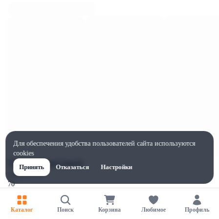
Для обеспечения удобства пользователей сайта используются
cookies
Характеристики
Принять
Отказаться
Настройки
Ширина, мм
70
Высота, мм
165
Каталог
Поиск
Корзина
Любимое
Профиль