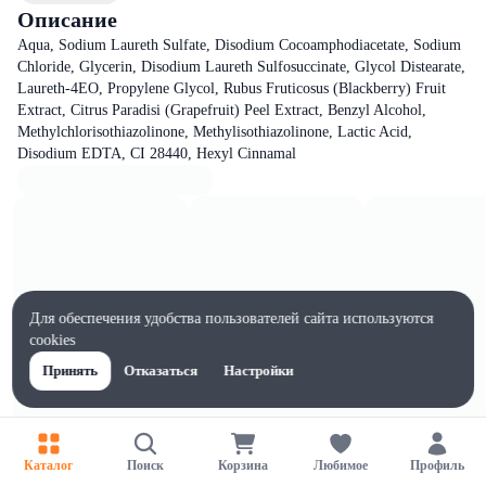
Описание
Aqua, Sodium Laureth Sulfate, Disodium Cocoamphodiacetate, Sodium
Chloride, Glycerin, Disodium Laureth Sulfosuccinate, Glycol Distearate,
Laureth-4EO, Propylene Glycol, Rubus Fruticosus (Blackberry) Fruit
Extract, Citrus Paradisi (Grapefruit) Peel Extract, Benzyl Alcohol,
Methylchlorisothiazolinone, Methylisothiazolinone, Lactic Acid,
Disodium EDTA, CI 28440, Hexyl Сinnamal
Для обеспечения удобства пользователей сайта используются
cookies
Принять
Отказаться
Настройки
Каталог
Поиск
Корзина
Любимое
Профиль