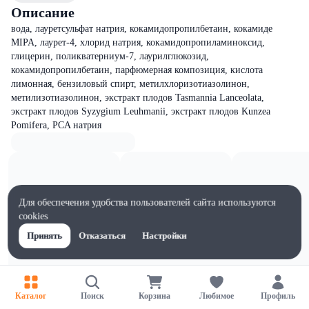
Описание
вода, лауретсульфат натрия, кокамидопропилбетаин, кокамиде
MIPA, лаурет-4, хлорид натрия, кокамидопропиламиноксид,
глицерин, поликватерниум-7, лаурилглюкозид,
кокамидопропилбетаин, парфюмерная композиция, кислота
лимонная, бензиловый спирт, метилхлоризотиазолинон,
метилизотиазолинон, экстракт плодов Tasmannia Lanceolata,
экстракт плодов Syzygium Leuhmanii, экстракт плодов Kunzea
Pomifera, PCA натрия
Для обеспечения удобства пользователей сайта используются
cookies
Принять
Отказаться
Настройки
Каталог
Поиск
Корзина
Любимое
Профиль