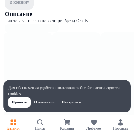
В корзину
Описание
Тип товара гигиена полости рта бренд Oral B
Для обеспечения удобства пользователей сайта используются
cookies
Принять
Отказаться
Настройки
Характеристики
Каталог
Поиск
Корзина
Любимое
Профиль
Ширина, мм