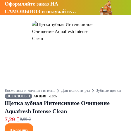
Оформляйте заказ НА
САМОВЫВОЗ и получайте
СКИДКУ 7%
Косметика и личная гигиена
Для полости рта
Зубные щетки
ОСТАЛОСЬ: 1
АКЦИЯ
-18%
Щетка зубная Интенсивное Очищение
Aquafresh Intense Clean
7,29 
8,88 
В корзину