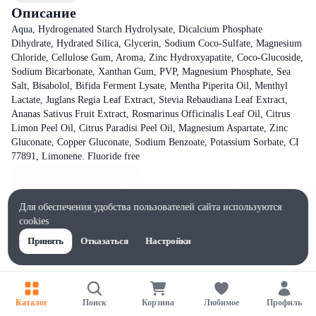
Описание
Aqua, Hydrogenated Starch Hydrolysate, Dicalcium Phosphate
Dihydrate, Hydrated Silica, Glycerin, Sodium Coco-Sulfate, Magnesium
Chloride, Cellulose Gum, Aroma, Zinc Hydroxyapatite, Coco-Glucoside,
Sodium Bicarbonate, Xanthan Gum, PVP, Magnesium Phosphate, Sea
Salt, Bisabolol, Bifida Ferment Lysate, Mentha Piperita Oil, Menthyl
Lactate, Juglans Regia Leaf Extract, Stevia Rebaudiana Leaf Extract,
Ananas Sativus Fruit Extract, Rosmarinus Officinalis Leaf Oil, Citrus
Limon Peel Oil, Citrus Paradisi Peel Oil, Magnesium Aspartate, Zinc
Gluconate, Copper Gluconate, Sodium Benzoate, Potassium Sorbate, CI
77891, Limonene. Fluoride free
Для обеспечения удобства пользователей сайта используются
cookies
Принять
Отказаться
Настройки
Каталог
Поиск
Корзина
Любимое
Профиль