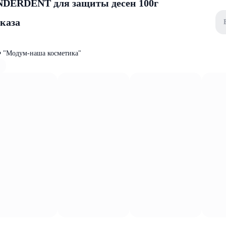
NDERDENT для защиты десен 100г
аказа
 "Модум-наша косметика"