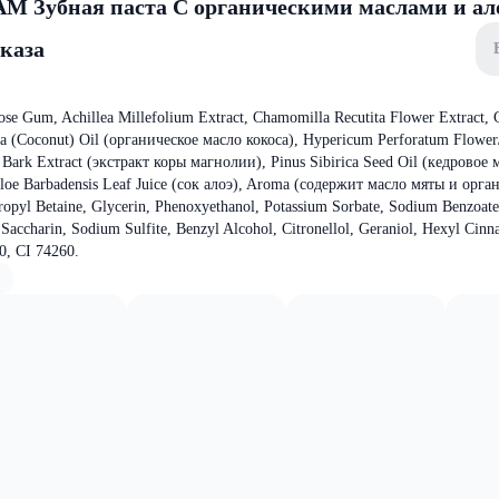
Зубная паста С органическими маслами и ало
аказа
ulose Gum, Achillea Millefolium Extract, Chamomilla Recutita Flower Extract,
ra (Coconut) Oil (органическое масло кокоса), Hypericum Perforatum Flowe
s Bark Extract (экстракт коры магнолии), Pinus Sibirica Seed Oil (кедровое 
 Aloe Barbadensis Leaf Juice (сок алоэ), Aroma (содержит масло мяты и орга
pyl Betaine, Glycerin, Phenoxyethanol, Potassium Sorbate, Sodium Benzoat
Saccharin, Sodium Sulfite, Benzyl Alcohol, Citronellol, Geraniol, Hexyl Cinn
0, CI 74260.