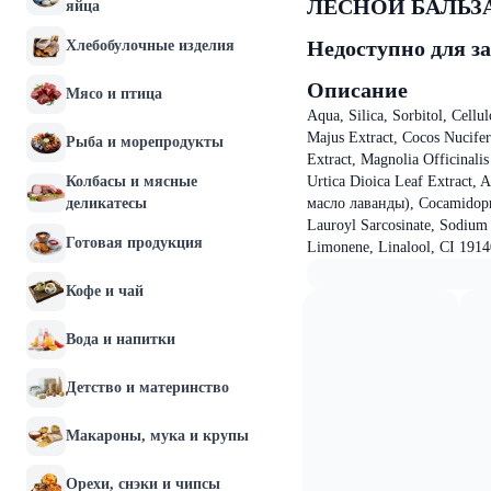
ЛЕСНОЙ БАЛЬЗАМ 
яйца
Недоступно для з
Хлебобулочные изделия
Описание
Мясо и птица
Aqua, Silica, Sorbitol, Cell
Majus Extract, Cocos Nucife
Рыба и морепродукты
Extract, Magnolia Officinali
Колбасы и мясные
Urtica Dioica Leaf Extract,
деликатесы
масло лаванды), Cocamidopro
Lauroyl Sarcosinate, Sodium 
Готовая продукция
Limonene, Linalool, CI 1914
Кофе и чай
Вода и напитки
Детство и материнство
Макароны, мука и крупы
Орехи, снэки и чипсы