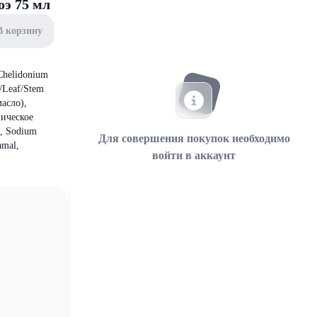
э 75 мл
В корзину
 Chelidonium
r/Leaf/Stem
масло),
ническое
e, Sodium
Для совершения покупок необходимо
amal,
войти в аккаунт