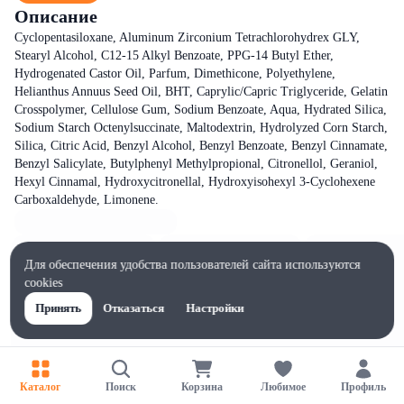
Описание
Cyclopentasiloxane, Aluminum Zirconium Tetrachlorohydrex GLY,
Stearyl Alcohol, C12-15 Alkyl Benzoate, PPG-14 Butyl Ether,
Hydrogenated Castor Oil, Parfum, Dimethicone, Polyethylene,
Helianthus Annuus Seed Oil, BHT, Caprylic/Capric Triglyceride, Gelatin
Crosspolymer, Cellulose Gum, Sodium Benzoate, Aqua, Hydrated Silica,
Sodium Starch Octenylsuccinate, Maltodextrin, Hydrolyzed Corn Starch,
Silica, Citric Acid, Benzyl Alcohol, Benzyl Benzoate, Benzyl Cinnamate,
Benzyl Salicylate, Butylphenyl Methylpropional, Citronellol, Geraniol,
Hexyl Cinnamal, Hydroxycitronellal, Hydroxyisohexyl 3-Cyclohexene
Carboxaldehyde, Limonene.
Для обеспечения удобства пользователей сайта используются
cookies
Принять
Отказаться
Настройки
Каталог
Поиск
Корзина
Любимое
Профиль