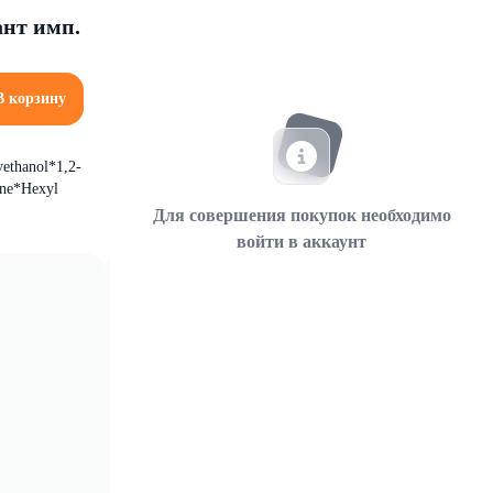
ант имп.
В корзину
yethanol*1,2-
ene*Hexyl
Для совершения покупок необходимо
войти в аккаунт