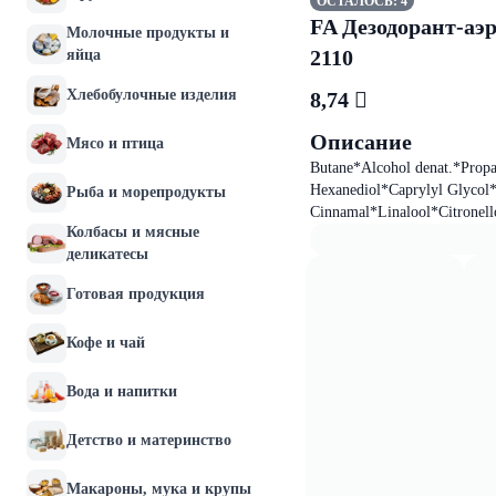
ОСТАЛОСЬ: 4
FA Дезодорант-аэ
Молочные продукты и
2110
яйца
Хлебобулочные изделия
8,74 
Описание
Мясо и птица
Butane*Alcohol denat.*Propa
Hexanediol*Caprylyl Glyco
Рыба и морепродукты
Cinnamal*Linalool*Citronell
Колбасы и мясные
деликатесы
Готовая продукция
Кофе и чай
Вода и напитки
Детство и материнство
Макароны, мука и крупы