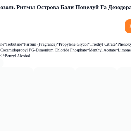
розоль Ритмы Острова Бали Поцелуй Fa Дезодор
ne*Isobutane*Parfum (Fragrance)*Propylene Glycol*Triethyl Citrate*Phenox
l*Cocamidopropyl PG-Dimonium Chloride Phosphate*Menthyl Acetate*Limon
ol*Benzyl Alcohol