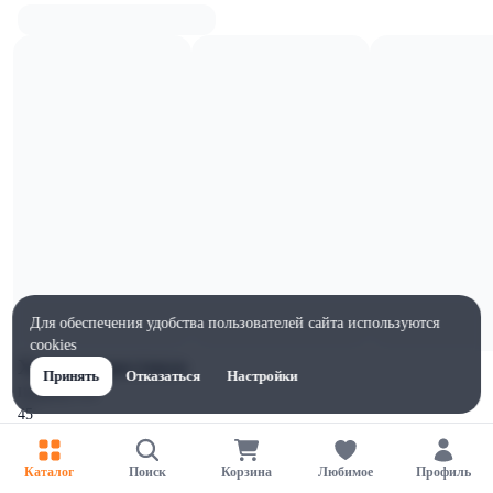
Для обеспечения удобства пользователей сайта используются
cookies
Характеристики
Принять
Отказаться
Настройки
Ширина, мм
45
Высота, мм
176
Каталог
Поиск
Корзина
Любимое
Профиль