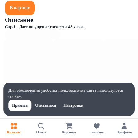
В корзину
Описание
Спрей. Дает ощущение свежести 48 часов.
Для обеспечения удобства пользователей сайта используются
cookies
Принять
Отказаться
Настройки
Характеристики
Каталог
Поиск
Корзина
Любимое
Профиль