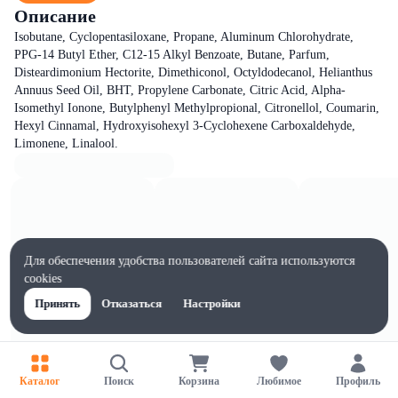
Описание
Isobutane, Cyclopentasiloxane, Propane, Aluminum Chlorohydrate,
PPG-14 Butyl Ether, C12-15 Alkyl Benzoate, Butane, Parfum,
Disteardimonium Hectorite, Dimethiconol, Octyldodecanol, Helianthus
Annuus Seed Oil, BHT, Propylene Carbonate, Citric Acid, Alpha-
Isomethyl Ionone, Butylphenyl Methylpropional, Citronellol, Coumarin,
Hexyl Cinnamal, Hydroxyisohexyl 3-Cyclohexene Carboxaldehyde,
Limonene, Linalool.
Для обеспечения удобства пользователей сайта используются
cookies
Принять
Отказаться
Настройки
Каталог
Поиск
Корзина
Любимое
Профиль