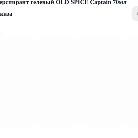
ерспирант гелевый OLD SPICE Captain 70мл
аказа