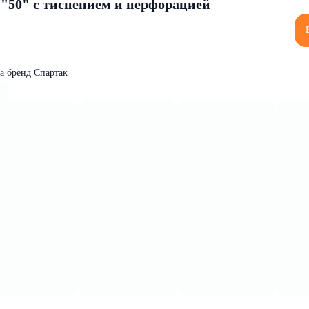
 "50" с тиснением и перфорацией
га бренд Спартак