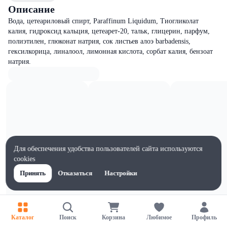
Описание
Вода, цетеариловый спирт, Paraffinum Liquidum, Тиогликолат
калия, гидроксид кальция, цетеарет-20, тальк, глицерин, парфум,
полиэтилен, глюконат натрия, сок листьев алоэ barbadensis,
гексилкорица, линалоол, лимонная кислота, сорбат калия, бензоат
натрия.‎
Для обеспечения удобства пользователей сайта используются
cookies
Принять
Отказаться
Настройки
Каталог
Поиск
Корзина
Любимое
Профиль