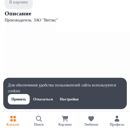
В корзину
Описание
Производитель: ЗАО "Витэкс"
Для обеспечения удобства пользователей сайта используются
cookies
Принять
Отказаться
Настройки
Характеристики
Каталог
Поиск
Корзина
Любимое
Профиль
Жиры на 100г, г