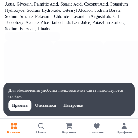
Aqua, Glycerin, Palmitic Acid, Stearic Acid, Coconut Acid, Potassium
Hydroxyde, Sodium Hydroxide, Cetearyl Alcohol, Sodium Borate,
Sodium Silicate, Potassium Chloride, Lavandula Angustifolia Oil,
Tocopheryl Acetate, Aloe Barbadensis Leaf Juice, Potassium Sorbate,
Sodium Benzoate, Linalool.
Для обеспечения удобства пользователей сайта используются
cookies
Принять
Отказаться
Настройки
Каталог
Поиск
Корзина
Любимое
Профиль
Характеристики