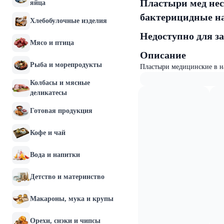
Пластыри мед нес
яйца
бактерицидные на
Хлебобулочные изделия
Недоступно для з
Мясо и птица
Описание
Рыба и морепродукты
Пластыри медицинские в н
Колбасы и мясные
деликатесы
Готовая продукция
Кофе и чай
Вода и напитки
Детство и материнство
Макароны, мука и крупы
Орехи, снэки и чипсы