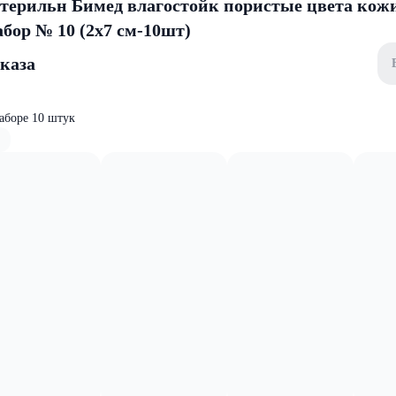
терильн Бимед влагостойк пористые цвета кож
бор № 10 (2х7 см-10шт)
аказа
аборе 10 штук