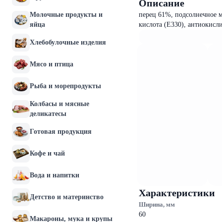
Описание
Молочные продукты и
перец 61%, подсолнечное ма
яйца
кислота (Е330), антиокисли
Хлебобулочные изделия
Мясо и птица
Рыба и морепродукты
Колбасы и мясные
деликатесы
Готовая продукция
Кофе и чай
Вода и напитки
Характеристики
Детство и материнство
Ширина, мм
60
Макароны, мука и крупы