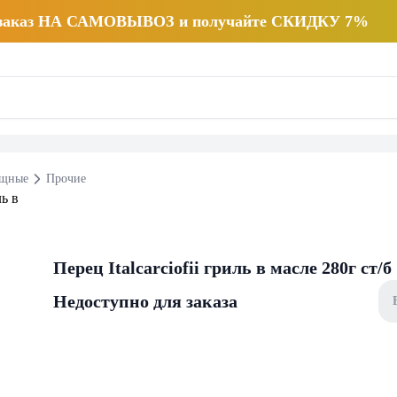
 заказ НА САМОВЫВОЗ и получайте СКИДКУ 7%
щные
Прочие
Перец Italcarciofii гриль в масле 280г ст/б
Недоступно для заказа