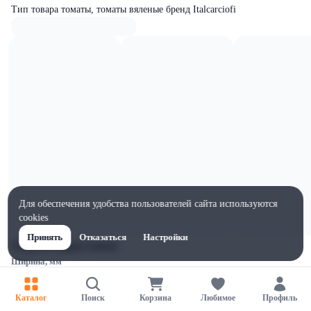
Тип товара томаты, томаты вяленые бренд Italcarciofi
Для обеспечения удобства пользователей сайта используются
cookies
Принять
Отказаться
Настройки
Характеристики
Ширина, мм
85
Высота, мм
Каталог
Поиск
Корзина
Любимое
Профиль