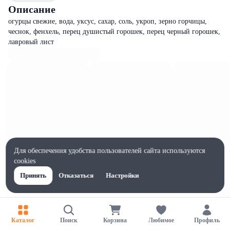
Описание
огурцы свежие, вода, уксус, сахар, соль, укроп, зерно горчицы,
чеснок, фенхель, перец душистый горошек, перец черный горошек,
лавровый лист
Для обеспечения удобства пользователей сайта используются
cookies
Принять
Отказаться
Настройки
Характеристики
Каталог
Поиск
Корзина
Любимое
Профиль
Ширина, мм