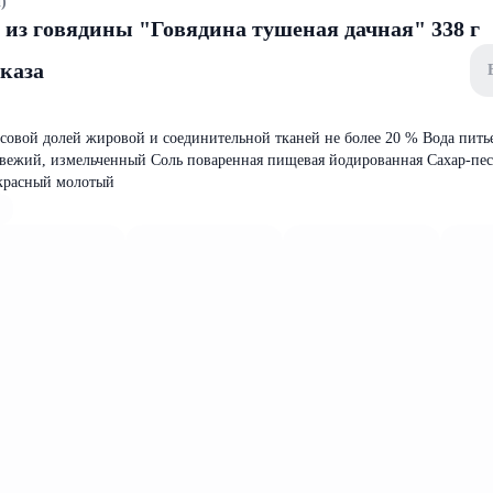
)
из говядины "Говядина тушеная дачная" 338 г
аказа
совой долей жировой и соединительной тканей не более 20 % Вода пить
вежий, измельченный Соль поваренная пищевая йодированная Сахар-пе
красный молотый