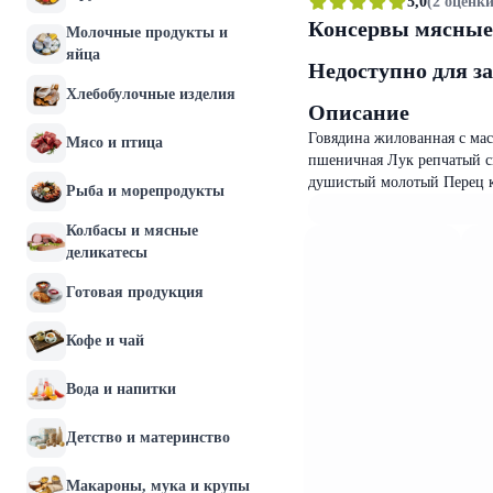
5,0
(2 оценки
Консервы мясные 
Молочные продукты и
яйца
Недоступно для з
Хлебобулочные изделия
Описание
Говядина жилованная с мас
Мясо и птица
пшеничная Лук репчатый с
душистый молотый Перец 
Рыба и морепродукты
Колбасы и мясные
деликатесы
Готовая продукция
Кофе и чай
Вода и напитки
Детство и материнство
Макароны, мука и крупы