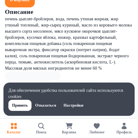
Описание
печень цыплят-бройлеров, вода, печень утиная жирная, жир
утиный топленый, жир-сырец куриный, масло из коровьего молока
высшего сорта несоленое, мясо кусковое окорочков цыплят-
бройлеров, кусочки яблока, инжир, крахмал картофельный,
комплексная пищевая добавка (соль поваренная пищевая
выварочная экстра, фиксатор окраски (нитрит натрия), йодат
калия), соль поваренная пищевая йодированная, экстракт черного
перца, тимьян, антиокислитель (аскорбиновая кислота, L-).
Массовая доля мясных ингредиентов не менее 60 %
Для обеспечения удобства пользователей сайта используются
cookies
Принять
Отказаться
Настройки
Каталог
Поиск
Корзина
Любимое
Профиль