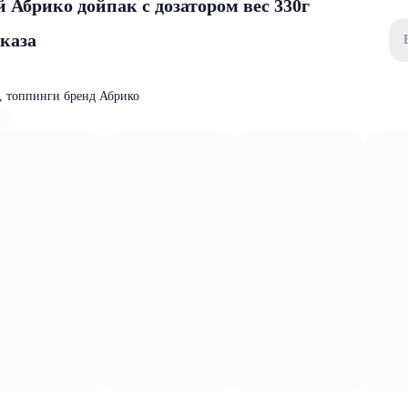
Абрико дойпак с дозатором вес 330г
аказа
, топпинги бренд Абрико