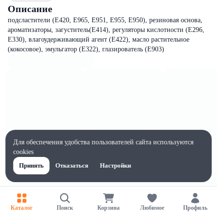
Описание
подсластители (Е420, Е965, Е951, Е955, Е950), резиновая основа,
ароматизаторы, загуститель(Е414), регуляторы кислотности (Е296,
Е330), влагоудерживающий агент (Е422), масло растительное
(кокосовое), эмульгатор (Е322), глазирователь (Е903)
Для обеспечения удобства пользователей сайта используются
cookies
Принять
Отказаться
Настройки
Каталог
Поиск
Корзина
Любимое
Профиль
Характеристики