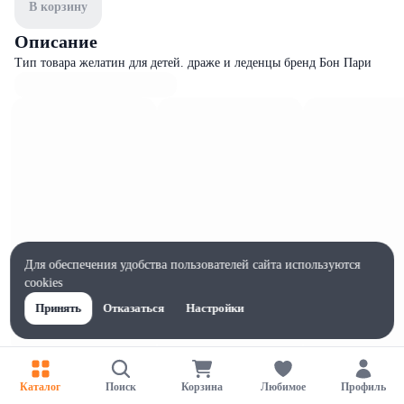
В корзину
Описание
Тип товара желатин для детей. драже и леденцы бренд Бон Пари
Для обеспечения удобства пользователей сайта используются
cookies
Принять
Отказаться
Настройки
Характеристики
Каталог
Поиск
Корзина
Любимое
Профиль
Ширина, мм