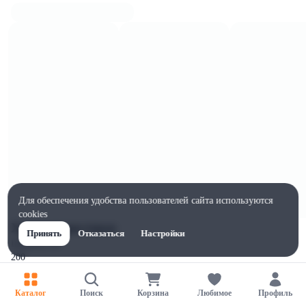
Для обеспечения удобства пользователей сайта используются
cookies
Характеристики
Принять
Отказаться
Настройки
Ширина, мм
200
Высота, мм
220
Каталог
Поиск
Корзина
Любимое
Профиль