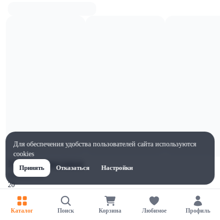
Для обеспечения удобства пользователей сайта используются
cookies
Характеристики
Принять
Отказаться
Настройки
Ширина, мм
20
Высота, мм
90
Каталог
Поиск
Корзина
Любимое
Профиль