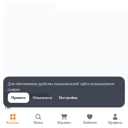
Для обеспечения удобства пользователей сайта используются
cookies
Характеристики
Принять
Отказаться
Настройки
Ширина, мм
140
Высота, мм
185
Каталог
Поиск
Корзина
Любимое
Профиль