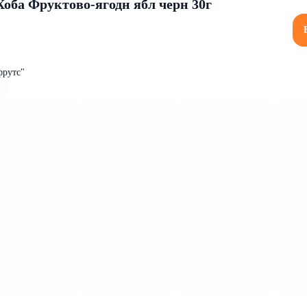
оба Фруктово-ягодн ябл черн 30г
фрутс"