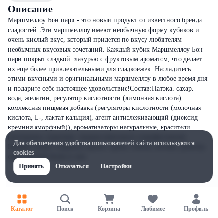
Описание
Маршмеллоу Бон пари - это новый продукт от известного бренда
сладостей. Эти маршмеллоу имеют необычную форму кубиков и
очень кислый вкус, который придется по вкусу любителям
необычных вкусовых сочетаний. Каждый кубик Маршмеллоу Бон
пари покрыт сладкой глазурью с фруктовым ароматом, что делает
их еще более привлекательными для сладкоежек. Насладитесь
этими вкусными и оригинальными маршмеллоу в любое время дня
и подарите себе настоящее удовольствие!Состав:Патока, сахар,
вода, желатин, регулятор кислотности (лимонная кислота),
комлексная пищевая добавка (регуляторы кислотности (молочная
кислота, L-, лактат кальция), агент антислеживающий (диоксид
кремния аморфный)), ароматизаторы натуральные, красители
(антоцианы, куркумин, медные комплексы хлорофиллинов).
Для обеспечения удобства пользователей сайта используются
Продукт может содержать арахис, орехи, глютен, молоко, диоксид
cookies
серы, яичный белок и сою.
Принять
Отказаться
Настройки
Каталог
Поиск
Корзина
Любимое
Профиль