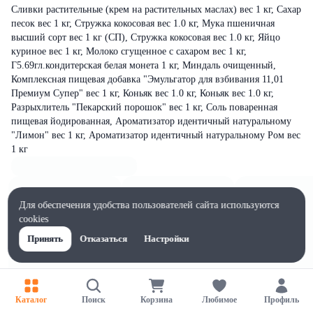
Сливки растительные (крем на растительных маслах) вес 1 кг, Сахар
песок вес 1 кг, Стружка кокосовая вес 1.0 кг, Мука пшеничная
высший сорт вес 1 кг (СП), Стружка кокосовая вес 1.0 кг, Яйцо
куриное вес 1 кг, Молоко сгущенное с сахаром вес 1 кг,
Г5.69гл.кондитерская белая монета 1 кг, Миндаль очищенный,
Комплексная пищевая добавка "Эмульгатор для взбивания 11,01
Премиум Супер" вес 1 кг, Коньяк вес 1.0 кг, Коньяк вес 1.0 кг,
Разрыхлитель "Пекарский порошок" вес 1 кг, Соль поваренная
пищевая йодированная, Ароматизатор идентичный натуральному
"Лимон" вес 1 кг, Ароматизатор идентичный натуральному Ром вес
1 кг
Для обеспечения удобства пользователей сайта используются
cookies
Принять
Отказаться
Настройки
Каталог
Поиск
Корзина
Любимое
Профиль