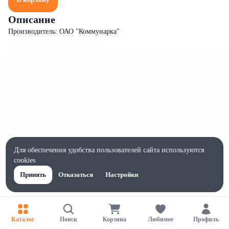
Описание
Производитель: ОАО "Коммунарка"
Для обеспечения удобства пользователей сайта используются
cookies
Принять
Отказаться
Настройки
Характеристики
Ширина, мм
Каталог
Поиск
Корзина
Любимое
Профиль
80