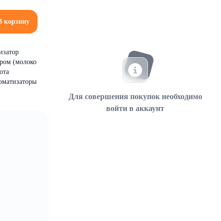
В корзину
тизатор
аром (молоко
ота
роматизаторы
Для совершения покупок необходимо
войти в аккаунт