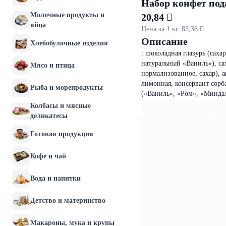
Набор конфет по
Молочные продукты и
20,84 
яйца
Цена за 1 кг. 83,36 
Описание
Хлебобулочные изделия
: шоколадная глазурь (саха
натуральный «Ваниль»), сах
Мясо и птица
нормализованное, сахар), 
лимонная, консервант сорб
Рыба и морепродукты
(«Ваниль», «Ром», «Миндал
Колбасы и мясные
деликатесы
Готовая продукция
Кофе и чай
Вода и напитки
Детство и материнство
Макароны, мука и крупы