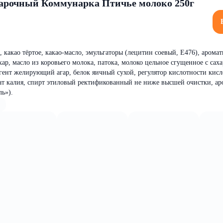
дарочный Коммунарка Птичье молоко 250г
р, какао тёртое, какао-масло, эмульгаторы (лецитин соевый, Е476), арома
ар, масло из коровьего молока, патока, молоко цельное сгущенное с сах
агент желирующий агар, белок яичный сухой, регулятор кислотности кисл
ат калия, спирт этиловый ректификованный не ниже высшей очистки, а
ь»).