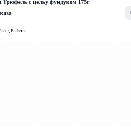
 Трюфель с цельy фундуком 175г
аказа
бренд Bucheron