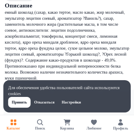
Описание
емный шоколад (сахар, какао тертое, масло какао, жир молочный,
эмульгатор лецитин соевый, ароматизатор ?Ваниль?), сахар,
заменитель молочного жира (растительные масла, в том числе
соевое, антиокислители: лецитин подсолнечника,
аскорбилпальмитат, токоферолы, концентрат смеси, лимонная
кислота), ядро ореха миндаля дробленое, ядро ореха миндаля
тертое, ядро ореха фундука целое, сухое цельное молоко, эмульгатор
лецитин соевый, ароматизаторы ?Горький шоколад?, ?Орех лесной
(фундук)?. Содержание какао-продуктов в шоколаде - 49,0%.
Противопоказано при индивидуальной непереносимости белка
молока. Возможно наличие незначительного количества арахиса,
муки пшеничной.
Для обеспечения удобства пользователей сайта используются
cookies
Принять
Отказаться
Настройки
Каталог
Поиск
Корзина
Любимое
Профиль