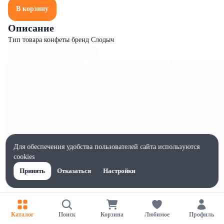
В корзину
Описание
Тип товара конфеты бренд Слодыч
Для обеспечения удобства пользователей сайта используются
cookies
Принять
Отказаться
Настройки
Характеристики
Каталог
Поиск
Корзина
Любимое
Профиль
Ширина, мм