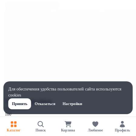
Для обеспечения удобства пользователей сайта используются
cookies
Характеристики
Принять
Отказаться
Настройки
Ширина, мм
100
Высота, мм
100
Каталог
Поиск
Корзина
Любимое
Профиль