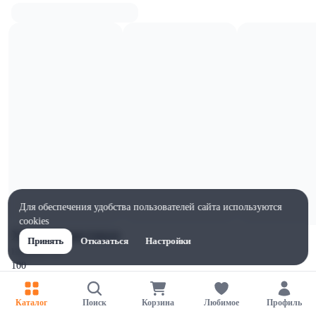
Для обеспечения удобства пользователей сайта используются
cookies
Характеристики
Принять
Отказаться
Настройки
Ширина, мм
100
Высота, мм
100
Каталог
Поиск
Корзина
Любимое
Профиль