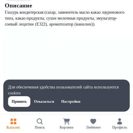
Описание
Глазурь кондитерская (сахар, заменитель масло какао лауринового
типа, какао-продукты, сухие молочные продукты, эмульгатор-
соевый лецитин (Е322), ароматизатор (ванилин)).
Для обеспечения удобства пользователей сайта используются
cookies
Принять
Отказаться
Настройки
Характеристики
Каталог
Поиск
Корзина
Любимое
Профиль
Ширина, мм