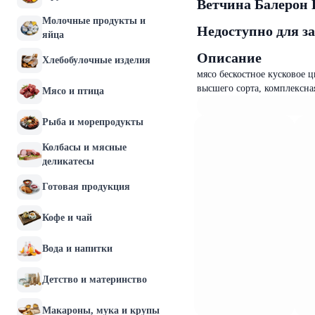
Ветчина Балерон 
Молочные продукты и
Недоступно для з
яйца
Описание
Хлебобулочные изделия
мясо бескостное кусковое 
высшего сорта, комплексна
Мясо и птица
Рыба и морепродукты
Колбасы и мясные
деликатесы
Готовая продукция
Кофе и чай
Вода и напитки
Детство и материнство
Макароны, мука и крупы