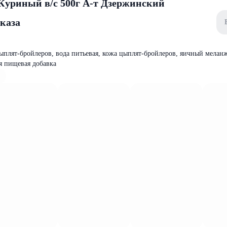
Куриный в/с 500г А-т Дзержинский
аказа
цыплят-бройлеров, вода питьевая, кожа цыплят-бройлеров, яичный мелан
я пищевая добавка