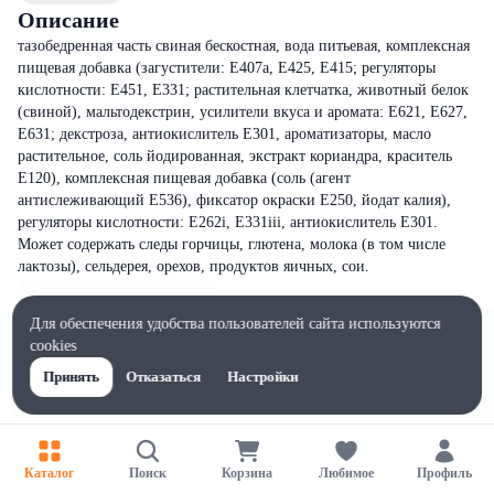
Описание
тазобедренная часть свиная бескостная, вода питьевая, комплексная
пищевая добавка (загустители: Е407а, Е425, Е415; регуляторы
кислотности: Е451, Е331; растительная клетчатка, животный белок
(свиной), мальтодекстрин, усилители вкуса и аромата: Е621, Е627,
Е631; декстроза, антиокислитель Е301, ароматизаторы, масло
растительное, соль йодированная, экстракт кориандра, краситель
Е120), комплексная пищевая добавка (соль (агент
антислеживающий Е536), фиксатор окраски Е250, йодат калия),
регуляторы кислотности: Е262i, Е331iii, антиокислитель Е301.
Может содержать следы горчицы, глютена, молока (в том числе
лактозы), сельдерея, орехов, продуктов яичных, сои.
Для обеспечения удобства пользователей сайта используются
cookies
Принять
Отказаться
Настройки
Каталог
Поиск
Корзина
Любимое
Профиль