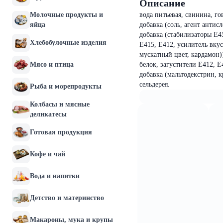
Описание
Молочные продукты и
вода питьевая, свинина, г
яйца
добавка (соль, агент анти
добавка (стабилизаторы Е45
Хлебобулочные изделия
Е415, Е412, усилитель вку
мускатный цвет, кардамон)
Мясо и птица
белок, загустители Е412, Е
добавка (мальтодекстрин, 
сельдерея.
Рыба и морепродукты
Колбасы и мясные
деликатесы
Готовая продукция
Кофе и чай
Вода и напитки
Детство и материнство
Макароны, мука и крупы