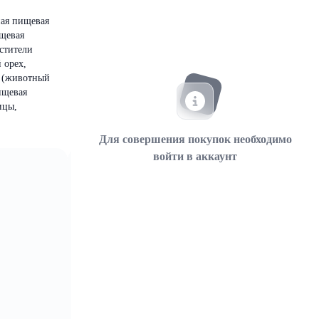
ная пищевая
ищевая
устители
 орех,
а (животный
ищевая
ицы,
Для совершения покупок необходимо
войти в аккаунт