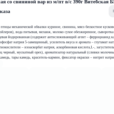
ая со свининой вар из м/пт в/с 390г Витебская
аказа
птицы механической обвалки куриное, свинина, мясо бескостное кусков
ойлеров), вода питьевая, меланж, молоко сухое обезжиренное, сыворотк
щевая йодированная (содержит антислеживающий агент – ферроцианид ка
ифосфат натрия 5-замещенный, усилитель вкуса и аромата – глутамат нат
иокислители – изоаскорбат натрия, аскорбиновая кислота,L-, загуститель
ец черный, мускатный орех), ароматизатор натуральный (сливки молочны
камедь, тары камедь, краситель-кармин, фиксатор окраски – нитрит натри