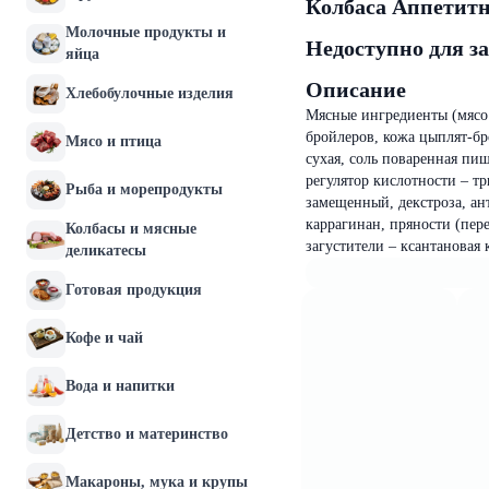
Колбаса Аппетитн
Молочные продукты и
Недоступно для з
яйца
Описание
Хлебобулочные изделия
Мясные ингредиенты (мясо 
бройлеров, кожа цыплят-бр
Мясо и птица
сухая, соль поваренная пи
регулятор кислотности – тр
Рыба и морепродукты
замещенный, декстроза, ант
каррагинан, пряности (пер
Колбасы и мясные
загустители – ксантановая 
деликатесы
Готовая продукция
Кофе и чай
Вода и напитки
Детство и материнство
Макароны, мука и крупы