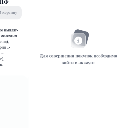
 БПФ
В корзину
ое цыплят-
а молочная
лия),
рия 1-
 –
Для совершения покупок необходимо
е),
войти в аккаунт
я.