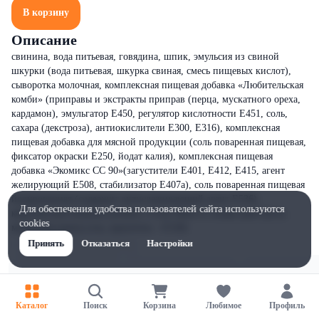
В корзину
Описание
свинина, вода питьевая, говядина, шпик, эмульсия из свиной
шкурки (вода питьевая, шкурка свиная, смесь пищевых кислот),
сыворотка молочная, комплексная пищевая добавка «Любительская
комби» (приправы и экстракты приправ (перца, мускатного ореха,
кардамон), эмульгатор Е450, регулятор кислотности Е451, соль,
сахара (декстроза), антиокислители Е300, Е316), комплексная
пищевая добавка для мясной продукции (соль поваренная пищевая,
фиксатор окраски Е250, йодат калия), комплексная пищевая
добавка «Экомикс СС 90»(загустители Е401, Е412, Е415, агент
желирующий Е508, стабилизатор Е407а), соль поваренная пищевая
йодированная (содержит антислеживающий агент Е536),
Для обеспечения удобства пользователей сайта используются
комплексная пищевая добавка «Спец Микс»( сахара (декстроза,
cookies
мальтодекстрин),соль, краситель – Е120)
Принять
Отказаться
Настройки
Каталог
Поиск
Корзина
Любимое
Профиль