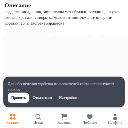
Описание
вода, свинина, шпик, мясо птицы мех.обвалки, говядина, шкурка
свиная, крахмал, сыворотка молочная, комплексные пищевые
добавки, соль, экстракт кардамона
Для обеспечения удобства пользователей сайта используются
cookies
Принять
Отказаться
Настройки
Характеристики
Каталог
Поиск
Корзина
Любимое
Профиль
Жиры на 100г, г