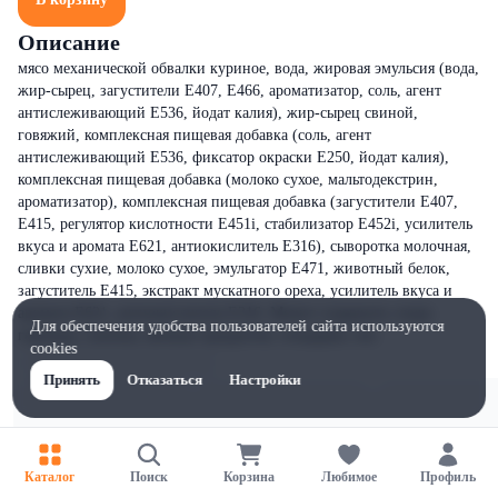
Описание
мясо механической обвалки куриное, вода, жировая эмульсия (вода,
жир-сырец, загустители Е407, Е466, ароматизатор, соль, агент
антислеживающий Е536, йодат калия), жир-сырец свиной,
говяжий, комплексная пищевая добавка (соль, агент
антислеживающий Е536, фиксатор окраски Е250, йодат калия),
комплексная пищевая добавка (молоко сухое, мальтодекстрин,
ароматизатор), комплексная пищевая добавка (загустители Е407,
Е415, регулятор кислотности Е451i, стабилизатор Е452i, усилитель
вкуса и аромата Е621, антиокислитель Е316), сыворотка молочная,
сливки сухие, молоко сухое, эмульгатор Е471, животный белок,
загуститель Е415, экстракт мускатного ореха, усилитель вкуса и
аромата Е621, антиокислитель Е316. Может содержать следы
Для обеспечения удобства пользователей сайта используются
горчицы, глютена, яичных продуктов, сельдерея, сои.
cookies
Принять
Отказаться
Настройки
Каталог
Поиск
Корзина
Любимое
Профиль